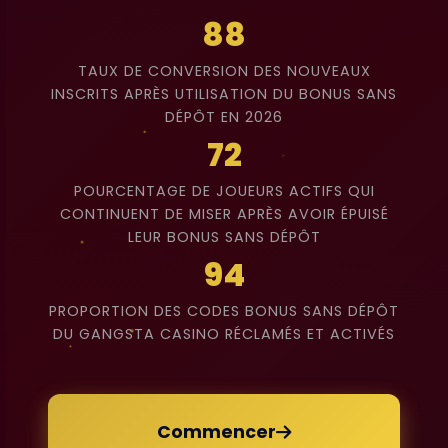
88
TAUX DE CONVERSION DES NOUVEAUX
INSCRITS APRÈS UTILISATION DU BONUS SANS
DÉPÔT EN 2026
72
POURCENTAGE DE JOUEURS ACTIFS QUI
CONTINUENT DE MISER APRÈS AVOIR ÉPUISÉ
LEUR BONUS SANS DÉPÔT
94
PROPORTION DES CODES BONUS SANS DÉPÔT
DU GANGSTA CASINO RÉCLAMÉS ET ACTIVÉS
Commencer