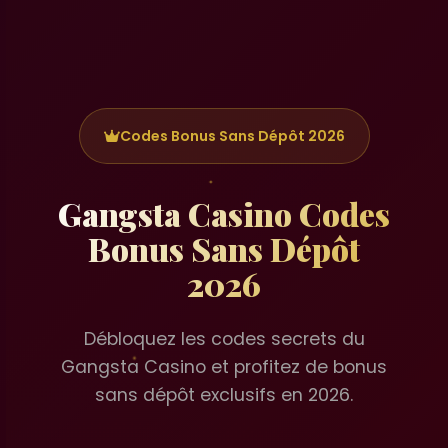
Codes Bonus Sans Dépôt 2026
Gangsta Casino Codes
Bonus Sans Dépôt
2026
Débloquez les codes secrets du
Gangsta Casino et profitez de bonus
sans dépôt exclusifs en 2026.