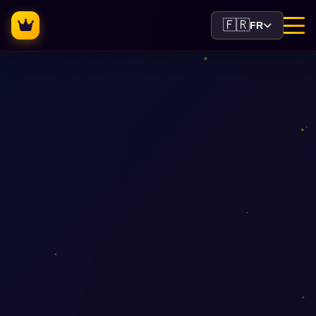
🇫🇷
FR