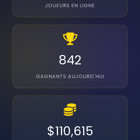
JOUEURS EN LIGNE
892
GAGNANTS AUJOURD'HUI
$123,570