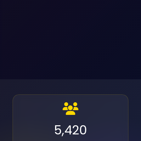
5,420