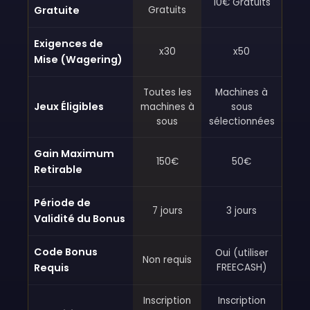
10€ Gratuits
Gratuite
Gratuits
Exigences de
x30
x50
Mise (Wagering)
Toutes les
Machines à
Jeux Éligibles
machines à
sous
sous
sélectionnées
Gain Maximum
150€
50€
Retirable
Période de
7 jours
3 jours
Validité du Bonus
Code Bonus
Oui (utiliser
Non requis
Requis
FREECASH)
Inscription
Inscription