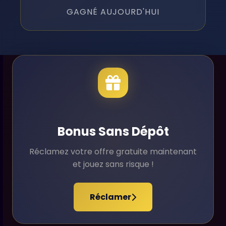
GAGNÉ AUJOURD'HUI
Bonus Sans Dépôt
Réclamez votre offre gratuite maintenant
et jouez sans risque !
Réclamer