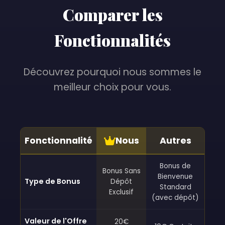
Comparer les
Fonctionnalités
Découvrez pourquoi nous sommes le
meilleur choix pour vous.
Fonctionnalité
Nous
Autres
Bonus de
Bonus Sans
Bienvenue
Type de Bonus
Dépôt
Standard
Exclusif
(avec dépôt)
Valeur de l'Offre
20€