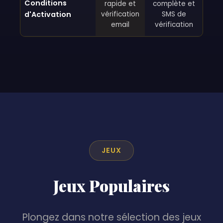
Conditions
rapide et
complète et
d'Activation
vérification
SMS de
email
vérification
JEUX
Jeux Populaires
Plongez dans notre sélection des jeux