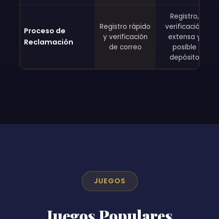
Registro,
Registro rápido
verificación
Proceso de
y verificación
extensa y
Reclamación
de correo
posible
depósito
JUEGOS
Juegos Populares