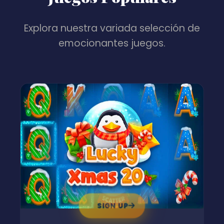
Explora nuestra variada selección de
emocionantes juegos.
SIGN UP