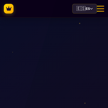
🇪🇸
ES