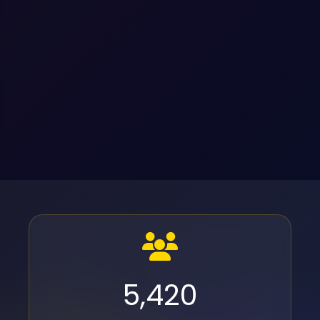
5,420